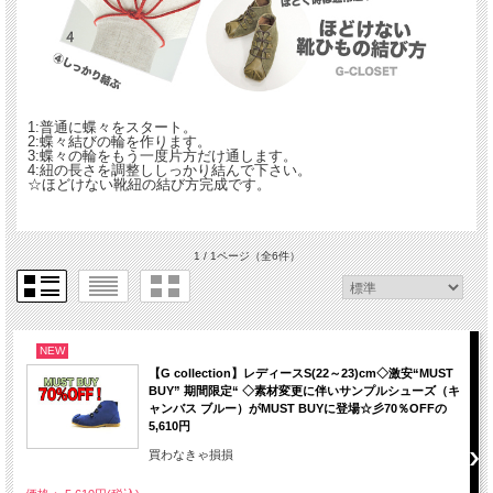
1:普通に蝶々をスタート。
2:蝶々結びの輪を作ります。
3:蝶々の輪をもう一度片方だけ通します。
4:紐の長さを調整ししっかり結んで下さい。
☆ほどけない靴紐の結び方完成です。
1 / 1ページ
（全6件）
NEW
【G collection】レディースS(22～23)cm◇激安“MUST
BUY” 期間限定“ ◇素材変更に伴いサンプルシューズ（キ
ャンバス ブルー）がMUST BUYに登場☆彡70％OFFの
5,610円
買わなきゃ損損