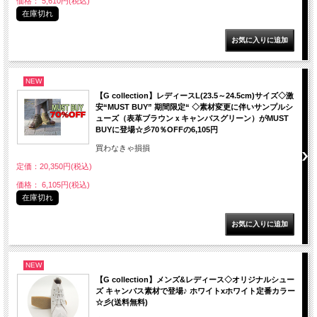
価格： 5,610円(税込)
在庫切れ
NEW
【G collection】レディースL(23.5～24.5cm)サイズ◇激
安“MUST BUY” 期間限定“ ◇素材変更に伴いサンプルシ
ューズ（表革ブラウンｘキャンバスグリーン）がMUST
BUYに登場☆彡70％OFFの6,105円
買わなきゃ損損
定価：20,350円(税込)
価格： 6,105円(税込)
在庫切れ
NEW
【G collection】メンズ&レディース◇オリジナルシュー
ズ キャンバス素材で登場♪ ホワイトxホワイト定番カラー
☆彡(送料無料)