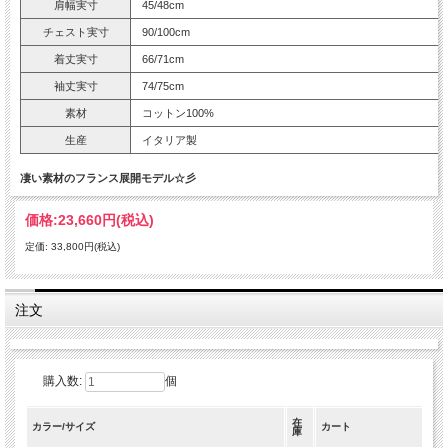
肩幅実寸
45/48cm
チェスト実寸
90/100cm
着丈実寸
66/71cm
袖丈実寸
74/75cm
素材
コットン100%
生産
イタリア製
凄い素材のフランス展開モデル☆彡
価格:
23,660円
(税込)
定価: 33,800円(税込)
注文
購入数:
個
在
カラー/サイズ
カート
庫