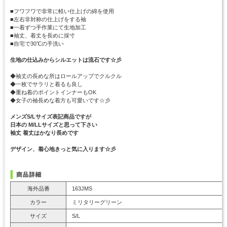
■フワフワで非常に軽い仕上げの綿を使用
■左右非対称の仕上げをする袖
■一着ずつ手作業にて生地加工
■袖丈、着丈を長めに採寸
■自宅で30℃の手洗い
生地の仕込みからシルエットは流石です☆彡
◆袖丈の長めな所はロールアップでクルクル
◆一枚でサラリと着るも良し
◆重ね着のポイントインナーもOK
◆女子の袖長めな着方も可愛いです☆彡
メンズS/Lサイズ表記商品ですが
日本の M/LLサイズと思って下さい
袖丈 着丈はかなり長めです
デザイン、着心地きっと気に入ります☆彡
海外品番
163JMS
カラー
ミリタリーグリーン
サイズ
S/L