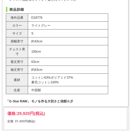
海外品番
D18776
カラー
ライトグレー
サイズ
S
肩幅実寸
約43cm
チェスト実
100cm
寸
着丈実寸
63cm
袖丈実寸
約63cm
コットン63%ポリアミド37%
素材
裏毛コットン100%
生産
中国製
「G-Star RAW」 モノを作る大切さと信頼☆彡
価格:
29,920円
(税込)
定価: 37,400円(税込)