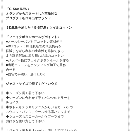
「G-Star RAW」
オランダからスタートした革新的な
プロダクトを作り出すブランド
３D裁断を施した「G-STAR」ツイルコットン
「フェイクボタンホールがポイント」
■オールシーズン対応コットン素材使用
■BCIコット：綿花栽培での環境負荷を
軽減しながら農家の生産性も維持できる
よう課題解決に取り組む組織のコットン
■ジッパー横にフェイクボタンホールを作る
■裏毛コットンをボンディング加工で重ね
合せる
■自宅で手洗い、影干しOK
ジャストサイズで着てください☆彡
◆シーズン長く着て下さい
◆シーズンに合わせて穿くパンツのカラーを
チョイス
◆ボトムもスッキリデニムからジョガーパンツ
スウエットパンツ、ウールゆる系パンツまで
◆シューズもスニーカーからブーツまで
お好きな使い方して下さい
「ジャスト感あるオシャレ」楽しんで下さい☆彡