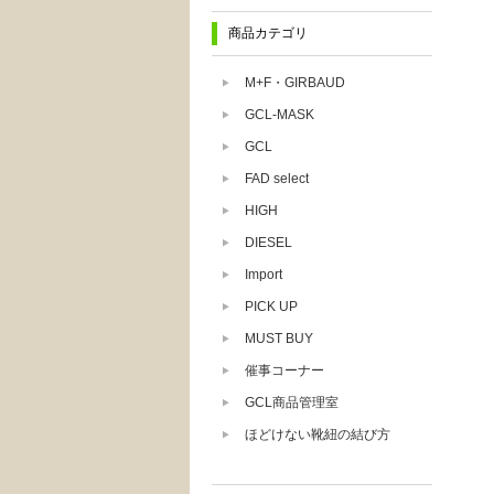
商品カテゴリ
M+F・GIRBAUD
GCL-MASK
GCL
FAD select
HIGH
DIESEL
Import
PICK UP
MUST BUY
催事コーナー
GCL商品管理室
ほどけない靴紐の結び方