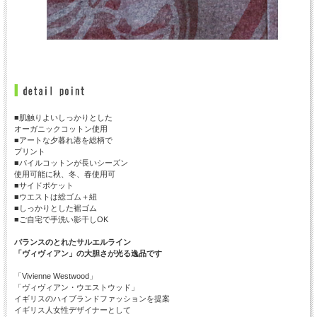
■肌触りよいしっかりとした
オーガニックコットン使用
■アートな夕暮れ港を総柄で
プリント
■パイルコットンが長いシーズン
使用可能に秋、冬、春使用可
■サイドポケット
■ウエストは総ゴム＋紐
■しっかりとした裾ゴム
■ご自宅で手洗い影干しOK
バランスのとれたサルエルライン
「ヴィヴィアン」の大胆さが光る逸品です
「Vivienne Westwood」
「ヴィヴィアン・ウエストウッド」
イギリスのハイブランドファッションを提案
イギリス人女性デザイナーとして