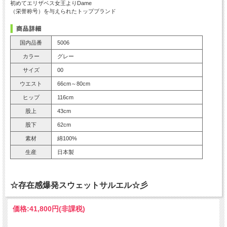
初めてエリザベス女王よりDame
（栄誉称号）を与えられたトップブランド
国内品番
5006
カラー
グレー
サイズ
00
ウエスト
66cm～80cm
ヒップ
116cm
股上
43cm
股下
62cm
素材
綿100%
生産
日本製
☆存在感爆発スウェットサルエル☆彡
価格:
41,800円
(非課税)