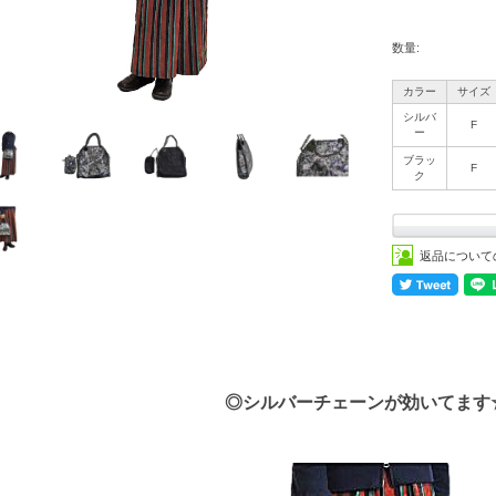
数量:
カラー
サイズ
シルバ
F
ー
ブラッ
F
ク
返品について
◎シルバーチェーンが効いてます