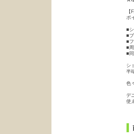
【F
ポ
■
■
■
■
■
シ
半
色
デ
使