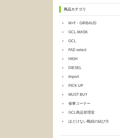
商品カテゴリ
M+F・GIRBAUD
GCL-MASK
GCL
FAD select
HIGH
DIESEL
Import
PICK UP
MUST BUY
催事コーナー
GCL商品管理室
ほどけない靴紐の結び方