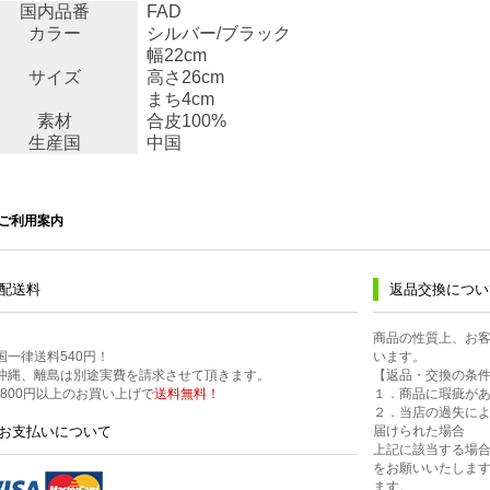
国内品番
FAD
カラー
シルバー/ブラック
幅22cm
サイズ
高さ26cm
まち4cm
素材
合皮100%
生産国
中国
ご利用案内
配送料
返品交換につい
商品の性質上、お
国一律送料540円！
います。
沖縄、離島は別途実費を請求させて頂きます。
【返品・交換の条
0,800円以上のお買い上げで
送料無料！
１．商品に瑕疵が
２．当店の過失に
お支払いについて
届けられた場合
上記に該当する場合
をお願いいたします
ます。