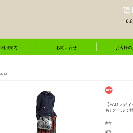
ご利用案内
お問い合せ
お客様の
CK UP
【FADレデ
も♪クールで軽
参考:
価格: