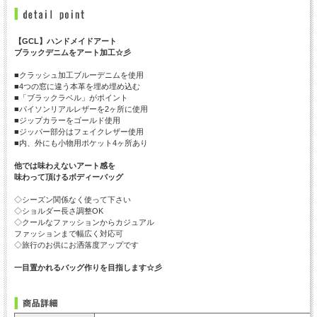
【GCL】ハンドメイドアート
ブラックデニムをアート加工☆彡
■クラッシュ加工ブルーデニムを使用
■4つの窓に違う本革を埋め埋め込む
■「ブラックラベル」がポイント
■パイソンリアルレザーを2ヶ所に使用
■ジップカラーをゴールド使用
■ジッパー部分はフェイクレザー使用
■内、外にも小物用ポケット4ヶ所あり
他では味わえないアート感を
味わって頂けるボディーバッグ
◇シーズン関係なく使って下さい
◇ショルダー長さ調整OK
◇クールなファッションからカジュアル
ファッションまで幅広く対応可
◇旅行のお供にお洒落度アップです
一目置かれるバッグ作りを目指します☆彡