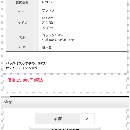
国内品番
GCL47
カラー
ブラック
幅33cm
サイズ
高さ40cm
まち3㎝
コットン100%
素材
牛革100%ヘビ革100%
生産
日本製
バッグは欠かす事の出来ない
オシャレアイテム☆彡
価格:
13,800円
(税込)
注文
在庫
×