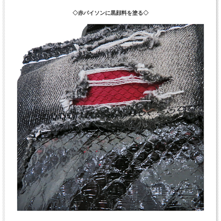
◇赤パイソンに黒顔料を塗る◇