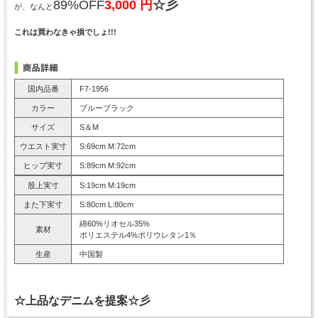
89%OFF
3,000 円
☆彡
が、なんと
これは買わなきゃ損でしょ!!!
国内品番
F7-1956
カラー
ブルーブラック
サイズ
S＆M
ウエスト実寸
S:69cm M:72cm
ヒップ実寸
S:89cm M:92cm
股上実寸
S:19cm M:19cm
また下実寸
S:80cm L:80cm
綿60%リオセル35%
素材
ポリエステル4%ポリウレタン1％
生産
中国製
☆上品なデニムを提案☆彡