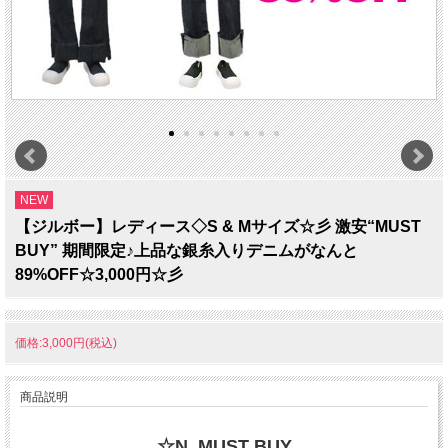
NEW
【ジルボー】レディース◇S & Mサイズ☆彡 激安“MUST
BUY” 期間限定♪上品な銀糸入りデニムがなんと
89%OFF☆3,000円☆彡
価格:3,000円(税込)
商品説明
☆N_MUST BUY